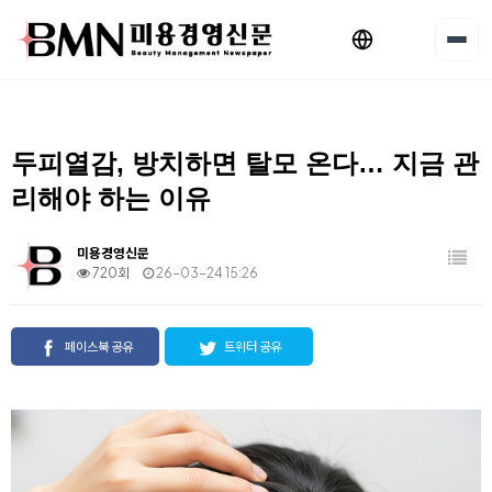
두피열감, 방치하면 탈모 온다… 지금 관
리해야 하는 이유
미용경영신문
720회
26-03-24 15:26
페이스북 공유
트위터 공유