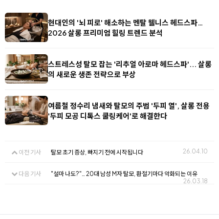
현대인의 '뇌 피로' 해소하는 멘탈 웰니스 헤드스파…
2026 살롱 프리미엄 힐링 트렌드 분석
스트레스성 탈모 잡는 '리추얼 아로마 헤드스파'... 살롱
의 새로운 생존 전략으로 부상
여름철 정수리 냄새와 탈모의 주범 '두피 열', 살롱 전용
'두피 모공 디톡스 쿨링케어'로 해결한다
26.04.10
이전 기사
탈모 초기 증상, 빠지기 전에 시작됩니다
다음 기사
"설마 나도?"… 20대 남성 M자 탈모, 환절기마다 악화되는 이유
26.03.18