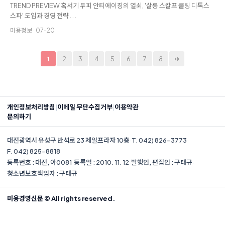
TREND PREVIEW 혹서기 두피 안티에이징의 열쇠, '살롱 스칼프 쿨링 디톡스
스파' 도입과 경영 전략 . . .
미용정보 · 07-20
2
3
4
5
6
7
8
1
|
|
개인정보처리방침
이메일 무단수집거부
이용약관
문의하기
대전광역시 유성구 반석로 23 제일프라자 10층
·
T. 042) 826-3773
·
F. 042) 825-8818
등록번호 : 대전, 아0081
·
등록일 : 2010. 11. 12
·
발행인, 편집인 : 구태규
·
청소년보호책임자 : 구태규
미용경영신문 © All rights reserved.