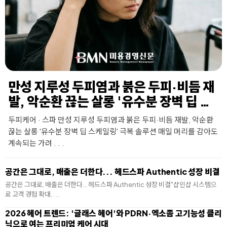
만성 지루성 두피염과 붉은 두피·비듬 재
발, 악순환 끊는 살롱 '유수분 장벽 딥 스
케일링' 극복 솔루션
두피케어 · 스파 만성 지루성 두피염과 붉은 두피·비듬 재발, 악순환
끊는 살롱 '유수분 장벽 딥 스케일링' 극복 솔루션 매일 머리를 감아도
계속되는 가려 . . .
공간은 그대로, 매출은 더한다... 헤드스파 Authentic 성장 비결
공간은 그대로, 매출은 더한다... 헤드스파 Authentic 성장 비결"샵인샵 시스템으
로 고객 경험 확대. . . .
2026 헤어 트렌드: '글래스 헤어'와 PDRN·엑소좀 고기능성 클리
닉으로 여는 프리미엄 케어 시대