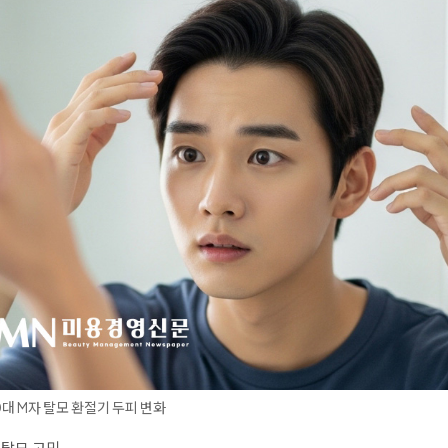
0대 M자 탈모 환절기 두피 변화
 탈모 고민