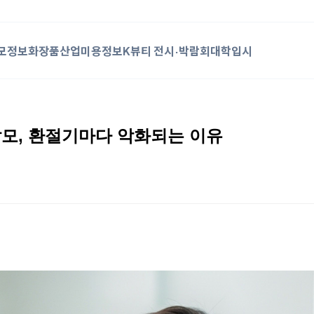
모정보
화장품산업
미용정보
K뷰티 전시·박람회
대학입시
 탈모, 환절기마다 악화되는 이유