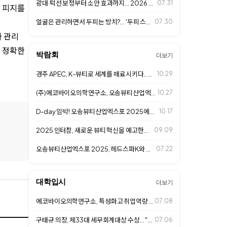
광대·턱선 보정부터 소안 효과까지… 2026 프리미엄 살롱 '페이스 프레임 성형…
07.31
과 피지를
얼굴은 관리하면서 두피는 방치?... '두피 스킨케어' 시대 열린다
07.30
과 관리
, 정확한
박람회
더보기
경주 APEC, K-뷰티로 세계를 매료시키다.. 헤드스파K도 동참
10.29
(주)에코바이오의학연구소, 오송뷰티산업엑스포 2025 성황리 마무리
10.27
D-day 임박! 오송뷰티산업엑스포 2025에서 만나는 헤드스파K
10.17
2025 인터참, 새로운 뷰티 혁신을 예고한다.. (주)에코바이오의학연구소 참가
09.09
오송뷰티산업엑스포 2025, 헤드스파K와 함께 두피 건강의 미래를 제시한다
07.22
대학입시
더보기
에코바이오의학연구소, 특성화고 취업역량 강화 특강... 미래 K-뷰티 인재 육성
07.08
구태규 의장, 제33대 세무회계대상 수상... "투명경영과 글로벌 경쟁력 인정"
07.06