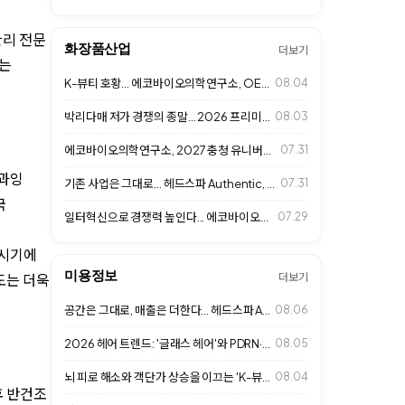
관리 전문
화장품산업
더보기
"는
K-뷰티 호황... 에코바이오의학연구소, OEM·ODM 사업 확대
08.04
박리다매 저가 경쟁의 종말… 2026 프리미엄 살롱 '1인 맞춤형 고단가 경영'…
08.03
에코바이오의학연구소, 2027 충청 유니버시아드대회 D-365 행사 참석
07.31
 과잉
기존 사업은 그대로... 헤드스파 Authentic, 추가 수익 만드는 비즈니스…
07.31
국
일터혁신으로 경쟁력 높인다... 에코바이오의학연구소, 상생컨설팅 MOU 체결
07.29
 시기에
미용정보
도는 더욱
더보기
공간은 그대로, 매출은 더한다... 헤드스파 Authentic 성장 비결
08.06
2026 헤어 트렌드: '글래스 헤어'와 PDRN·엑소좀 고기능성 클리닉으로 여…
08.05
뇌 피로 해소와 객단가 상승을 이끄는 'K-뷰티 헤드스파 & 웰니스 라운지' 성…
08.04
후 반건조