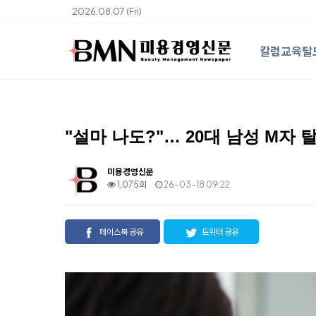
2026.08.07 (Fri)
칼럼
교육
탈
"설마 나도?"… 20대 남성 M자
미용경영신문
1,075회
26-03-18 09:22
페이스북 공유
트위터 공유