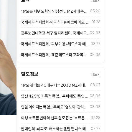
더보기
"탈모는 피부 노화의 연장선"... MZ세대 주목하는 두피 안티에이징 시대
03.20
국제헤드스파협회·헤드스파K·에코바이오, 광주보건대와 MOU 체결
01.26
광주보건대학교·서구 일자리센터, 국제헤드스파협회와 함께 두피케어 자격취득반 개강
09.03
국제헤드스파협회, ‘피부미용+헤드스파 메뉴얼 교육 2기’ 진행
08.27
국제헤드스파협회, ‘표준헤드스파 교과목 개설 위한 교수연수 프로그램’ 8월 8일…
08.06
탈모정보
더보기
"탈모 관리는 40대부터?" 2030 MZ세대의 '얼리케어' 열풍과 살롱 두피 …
08.07
양산 42.5℃ 기록적 폭염... 두피에도 '폭염 주의보'
08.05
연일 이어지는 폭염... 두피도 '열노화' 관리가 중요하다
08.03
여성 호르몬 변화와 산후 탈모 잡는 '호르몬 불균형 두피 밸런싱'… 2026 살…
07.28
현대인의 '뇌 피로' 해소하는 멘탈 웰니스 헤드스파… 2026 살롱 프리미엄 힐…
07.27