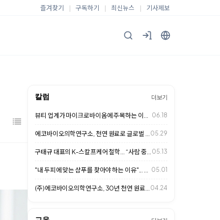
즐겨찾기
|
구독하기
|
최신뉴스
|
기사제보
칼럼
더보기
뷰티 업계가 마이크로바이옴에 주목하는 이유... 두피 케어 시장의 새로운 변화
06.18
에코바이오의학연구소, 천연 원료로 글로벌 헤어케어 시장 사로잡다
05.29
구태규 대표의 K-스칼프케어 철학… “사람 중심의 두피 관리가 미래 경쟁력”
05.13
"내 두피에 맞는 샴푸를 찾아야 하는 이유"... 천연 성분이 답이다
05.01
(주)에코바이오의학연구소, 30년 천연 원료 연구로 K-스칼프케어 글로벌 표준 …
04.24
교육