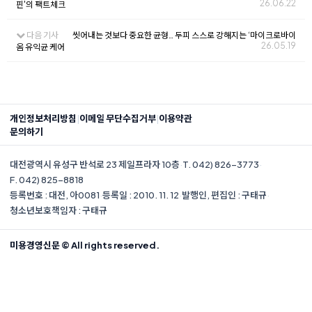
26.06.22
핀'의 팩트체크
다음 기사
씻어내는 것보다 중요한 균형… 두피 스스로 강해지는 ‘마이크로바이
26.05.19
옴 유익균 케어
|
|
개인정보처리방침
이메일 무단수집거부
이용약관
문의하기
대전광역시 유성구 반석로 23 제일프라자 10층
·
T. 042) 826-3773
·
F. 042) 825-8818
등록번호 : 대전, 아0081
·
등록일 : 2010. 11. 12
·
발행인, 편집인 : 구태규
·
청소년보호책임자 : 구태규
미용경영신문 © All rights reserved.