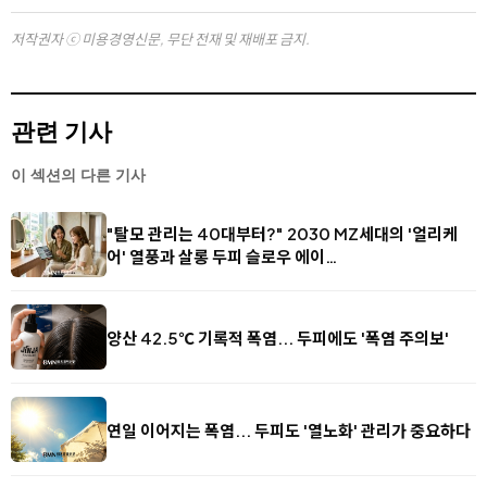
저작권자 ⓒ 미용경영신문, 무단 전재 및 재배포 금지.
관련 기사
이 섹션의 다른 기사
"탈모 관리는 40대부터?" 2030 MZ세대의 '얼리케
어' 열풍과 살롱 두피 슬로우 에이…
양산 42.5℃ 기록적 폭염... 두피에도 '폭염 주의보'
연일 이어지는 폭염... 두피도 '열노화' 관리가 중요하다