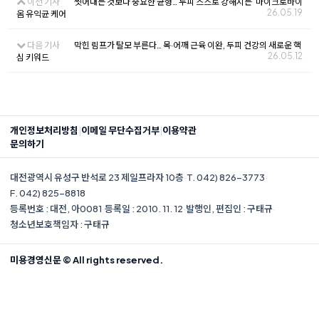
이전 기사
씻어내는 것보다 중요한 균형… 두피 스스로 강해지는 ‘마이크로바이
26.05.19
옴 유익균 케어
다음 기사
막힌 림프가 탈모 부른다… 목·어깨 근육 이완, 두피 건강의 새로운 핵
26.05.12
심 키워드
|
|
개인정보처리방침
이메일 무단수집거부
이용약관
문의하기
대전광역시 유성구 반석로 23 제일프라자 10층
·
T. 042) 826-3773
·
F. 042) 825-8818
등록번호 : 대전, 아0081
·
등록일 : 2010. 11. 12
·
발행인, 편집인 : 구태규
·
청소년보호책임자 : 구태규
미용경영신문 © All rights reserved.