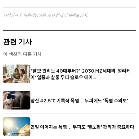
저작권자 ⓒ 미용경영신문, 무단 전재 및 재배포 금지.
관련 기사
이 섹션의 다른 기사
"탈모 관리는 40대부터?" 2030 MZ세대의 '얼리케
어' 열풍과 살롱 두피 슬로우 에이…
양산 42.5℃ 기록적 폭염... 두피에도 '폭염 주의보'
연일 이어지는 폭염... 두피도 '열노화' 관리가 중요하다