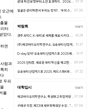
광대·턱선 보정부터 소안 효과까지… 2026 프리미엄 살롱 '페이스 프레임 성형…
07.31
얼굴은 관리하면서 두피는 방치?... '두피 스킨케어' 시대 열린다
07.30
이 모근에
.
추출물
박람회
더보기
리리터
받았다.
경주 APEC, K-뷰티로 세계를 매료시키다.. 헤드스파K도 동참
10.29
(주)에코바이오의학연구소, 오송뷰티산업엑스포 2025 성황리 마무리
10.27
물하면
D-day 임박! 오송뷰티산업엑스포 2025에서 만나는 헤드스파K
10.17
2025 인터참, 새로운 뷰티 혁신을 예고한다.. (주)에코바이오의학연구소 참가
09.09
 사람과
 특히
오송뷰티산업엑스포 2025, 헤드스파K와 함께 두피 건강의 미래를 제시한다
07.22
마다
로 두피
양을
대학입시
더보기
 커플
에코바이오의학연구소, 특성화고 취업역량 강화 특강... 미래 K-뷰티 인재 육성
07.08
구태규 의장, 제33대 세무회계대상 수상... "투명경영과 글로벌 경쟁력 인정"
07.06