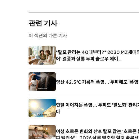
관련 기사
이 섹션의 다른 기사
"탈모 관리는 40대부터?" 2030 MZ세대
어' 열풍과 살롱 두피 슬로우 에이…
양산 42.5℃ 기록적 폭염... 두피에도 '폭염
연일 이어지는 폭염... 두피도 '열노화' 관
다
여성 호르몬 변화와 산후 탈모 잡는 '호르몬
피 밸런싱'… 2026 살롱 맞춤형 힐링 솔루션