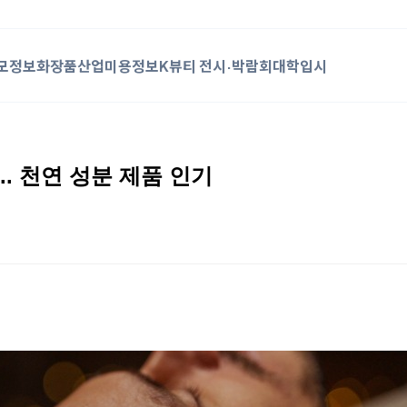
모정보
화장품산업
미용정보
K뷰티 전시·박람회
대학입시
.. 천연 성분 제품 인기