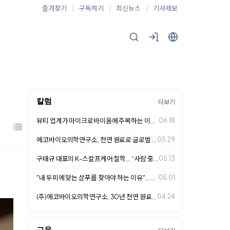
즐겨찾기
|
구독하기
|
최신뉴스
|
기사제보
칼럼
더보기
뷰티 업계가 마이크로바이옴에 주목하는 이유... 두피 케어 시장의 새로운 변화
06.18
에코바이오의학연구소, 천연 원료로 글로벌 헤어케어 시장 사로잡다
05.29
구태규 대표의 K-스칼프케어 철학… “사람 중심의 두피 관리가 미래 경쟁력”
05.13
"내 두피에 맞는 샴푸를 찾아야 하는 이유"... 천연 성분이 답이다
05.01
(주)에코바이오의학연구소, 30년 천연 원료 연구로 K-스칼프케어 글로벌 표준 …
04.24
교육