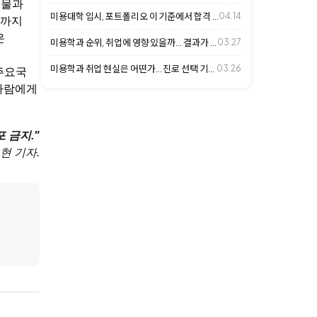
출물과
미용대학 입시, 포트폴리오 이 기준에서 합격 갈립니다
04.14
계까지
은
미용학과 순위, 취업에 영향 있을까… 결과가 갈리는 이유
03.27
미용학과 취업 현실은 어떤가… 진로 선택 기준 살펴보니
03.26
주요국
 사람에게
 금지."
현 기자.