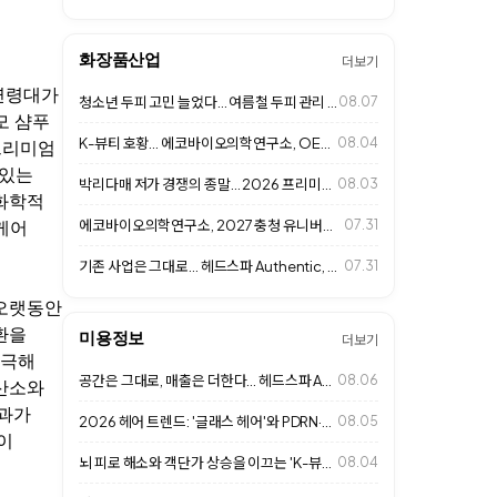
화장품산업
더보기
 연령대가
청소년 두피 고민 늘었다... 여름철 두피 관리 중요성 커져
08.07
모 샴푸
K-뷰티 호황... 에코바이오의학연구소, OEM·ODM 사업 확대
08.04
프리미엄
 있는
박리다매 저가 경쟁의 종말… 2026 프리미엄 살롱 '1인 맞춤형 고단가 경영'…
08.03
 화학적
에코바이오의학연구소, 2027 충청 유니버시아드대회 D-365 행사 참석
07.31
케어
기존 사업은 그대로... 헤드스파 Authentic, 추가 수익 만드는 비즈니스…
07.31
 오랫동안
환을
미용정보
더보기
자극해
공간은 그대로, 매출은 더한다... 헤드스파 Authentic 성장 비결
08.06
 산소와
효과가
2026 헤어 트렌드: '글래스 헤어'와 PDRN·엑소좀 고기능성 클리닉으로 여…
08.05
이
뇌 피로 해소와 객단가 상승을 이끄는 'K-뷰티 헤드스파 & 웰니스 라운지' 성…
08.04