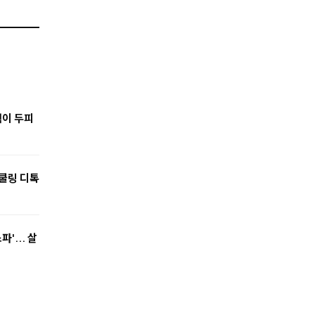
택이 두피
 쿨링 디톡
'... 살