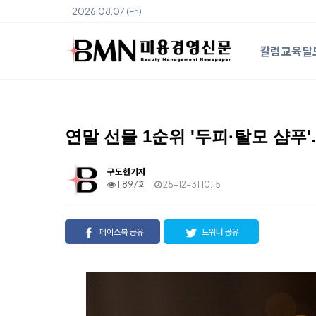
2026.08.07 (Fri)
칼럼
교육
탈
연말 선물 1순위 '두피·탈모 샴푸'.
구도현기자
1,897회
25-12-31 10:15
페이스북 공유
트위터 공유