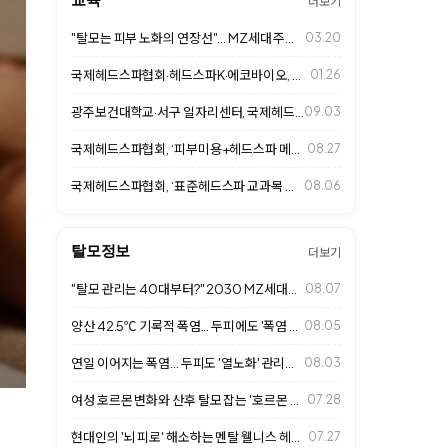
더보기
"탈모는 피부 노화의 연장선"... MZ세대 주목하는 두피 안티에이징 시대
03.20
국제헤드스파협회·헤드스파K·에코바이오, 광주보건대와 MOU 체결
01.26
광주보건대학교·서구 일자리센터, 국제헤드스파협회와 함께 두피케어 자격취득반 개강
09.03
국제헤드스파협회, ‘피부미용+헤드스파 메뉴얼 교육 2기’ 진행
08.27
국제헤드스파협회, ‘표준헤드스파 교과목 개설 위한 교수연수 프로그램’ 8월 8일…
08.06
탈모정보
더보기
"탈모 관리는 40대부터?" 2030 MZ세대의 '얼리케어' 열풍과 살롱 두피 …
08.07
양산 42.5℃ 기록적 폭염... 두피에도 '폭염 주의보'
08.05
연일 이어지는 폭염... 두피도 '열노화' 관리가 중요하다
08.03
여성 호르몬 변화와 산후 탈모 잡는 '호르몬 불균형 두피 밸런싱'… 2026 살…
07.28
현대인의 '뇌 피로' 해소하는 멘탈 웰니스 헤드스파… 2026 살롱 프리미엄 힐…
07.27