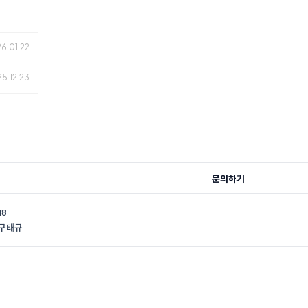
26.01.22
25.12.23
문의하기
18
 구태규