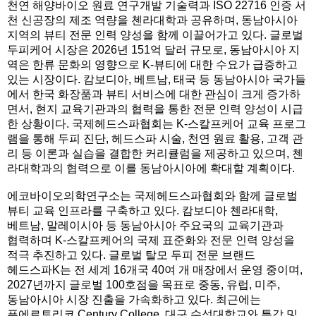
천연 해양바이오 원료 연구개발 기술력과 ISO 22716 인증 서
천 신공장의 제조 역량을 첸라대학과 공유하며, 동남아시아
지역의 뷰티 전문 인력 양성을 함께 이끌어가고 있다. 글로벌
두피케어 시장은 2026년 151억 달러 규모로, 동남아시아 지
역은 한류 문화의 영향으로 K-뷰티에 대한 수요가 급증하고
있는 시장이다. 캄보디아, 베트남, 태국 등 동남아시아 국가들
에서 한국 화장품과 뷰티 서비스에 대한 관심이 크게 증가하
면서, 현지 교육기관과의 협력을 통한 전문 인력 양성이 시급
한 상황이다. 국제헤드스파협회는 K-스칼프케어 교육 프로그
램을 통해 두피 진단, 헤드스파 시술, 천연 원료 활용, 고객 관
리 등 이론과 실습을 결합한 커리큘럼을 제공하고 있으며, 첸
라대학과의 협력으로 이를 동남아시아에 확대할 계획이다.
에코바이오의학연구소는 국제헤드스파협회와 함께 글로벌
뷰티 교육 인프라를 구축하고 있다. 캄보디아 첸라대학,
베트남, 말레이시아 등 동남아시아 주요국의 교육기관과
협력하며 K-스칼프케어의 국제 표준화와 전문 인력 양성을
적극 추진하고 있다. 글로벌 탈모 두피 전문 브랜드
헤드스파K는 전 세계 16개국 40여 개 매장에서 운영 중이며,
2027년까지 글로벌 100호점을 목표로 중동, 유럽, 미주,
동남아시아 시장 진출을 가속화하고 있다. 최근에는
푸에르토리코 Century College, 대구 수성대학교와 특강 및