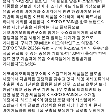
행사에 30년 천연 원료 연구의 결실을 담은 K-스칼프케어
제품들을 선보일 예정이다. 스페인 마드리드를 거점으로 한
유럽 전역의 바이어와 소비자에게 천연 해양바이오 원료
기반의 혁신적인 K-뷰티 제품을 소개하며, 국제 파트너십
확대의 기회를 마련한다. K-EXPO SPAIN은 한국 브랜드의
유럽 시장 진출을 지원하는 대표 플랫폼으로,
에코바이오의학연구소의 참여는 K-스칼프케어의 글로벌
경쟁력을 유럽 시장에 본격 알리는 계기가 될 것으로
기대된다. 구태규 (주)에코바이오의학연구소 의장은 "K-
EXPO SPAIN 2026은 유럽 시장에 K-스칼프케어의 우수성을
직접 전달할 수 있는 중요한 기회"라며 "30년간 축적한 천연
원료 연구 기술력이 유럽 소비자들에게 인정받기를
기대한다"고 밝혔다.
에코바이오의학연구소의 K-스칼프케어 제품들은 글로벌
시장에서 차별화된 경쟁력을 갖추고 있다. 해양 미세조류에서
추출한 아스타잔틴을 활용한 실린 샴푸, 스캘프 솔루션 토닉,
한남대학교 공동 연구 기반 녹나무 추출물 트리트먼트 등
천연 성분 기반 제품들이 K-EXPO SPAIN에서 소개될
예정이다. 헤드스파K의 맞춤형 토탈 케어 시스템과 K-
스칼프케어의 글로벌 경쟁력을 유럽 시장에 알리며, 현지
바이어들과의 파트너십 구축을 모색한다. 글로벌 두피케어