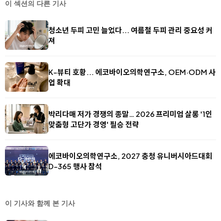
이 섹션의 다른 기사
청소년 두피 고민 늘었다... 여름철 두피 관리 중요성 커
져
K-뷰티 호황... 에코바이오의학연구소, OEM·ODM 사
업 확대
박리다매 저가 경쟁의 종말… 2026 프리미엄 살롱 '1인
맞춤형 고단가 경영' 필승 전략
에코바이오의학연구소, 2027 충청 유니버시아드대회
D-365 행사 참석
이 기사와 함께 본 기사