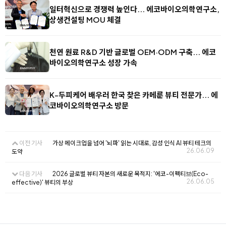
일터혁신으로 경쟁력 높인다... 에코바이오의학연구소,
상생컨설팅 MOU 체결
천연 원료 R&D 기반 글로벌 OEM·ODM 구축... 에코
바이오의학연구소 성장 가속
K-두피케어 배우러 한국 찾은 카메룬 뷰티 전문가... 에
코바이오의학연구소 방문
이전 기사
가상 메이크업을 넘어 '뇌파' 읽는 시대로, 감성 인식 AI 뷰티 테크의
26.06.09
도약
다음 기사
2026 글로벌 뷰티 자본의 새로운 목적지: '에코-이펙티브(Eco-
26.06.05
effective)' 뷰티의 부상