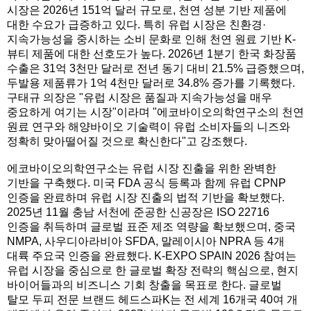
시장은 2026년 151억 달러 규모로, 천연 성분 기반 제품에
대한 수요가 급증하고 있다. 특히 유럽 시장은 친환경·
지속가능성을 중시하는 소비 문화로 인해 천연 원료 기반 K-
뷰티 제품에 대한 선호도가 높다. 2026년 1분기 한국 화장품
수출은 31억 3천만 달러로 전년 동기 대비 21.5% 급증했으며,
두발용 제품류가 1억 4천만 달러로 34.8% 증가를 기록했다.
구태규 의장은 "유럽 시장은 품질과 지속가능성을 매우
중요하게 여기는 시장"이라며 "에코바이오의학연구소의 천연
원료 연구와 해양바이오 기술력이 유럽 소비자들의 니즈와
정확히 맞아떨어질 것으로 확신한다"고 강조했다.
에코바이오의학연구소는 유럽 시장 진출을 위한 완벽한
기반을 구축했다. 미국 FDA 공식 등록과 함께 유럽 CPNP
인증을 완료하며 유럽 시장 진출의 법적 기반을 확보했다.
2025년 11월 충남 서천에 준공한 신공장은 ISO 22716
인증을 취득하며 글로벌 표준 제조 역량을 확보했으며, 중국
NMPA, 사우디아라비아 SFDA, 말레이시아 NPRA 등 4개
대륙 주요국 인증을 완료했다. K-EXPO SPAIN 2026 참여는
유럽 시장을 중심으로 한 글로벌 확장 전략의 핵심으로, 현지
바이어들과의 비즈니스 기회 창출을 목표로 한다. 글로벌
탈모 두피 전문 브랜드 헤드스파K는 전 세계 16개국 40여 개