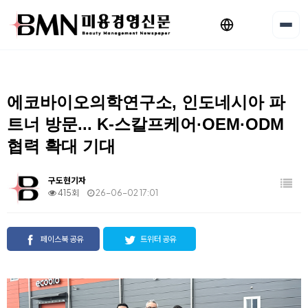
에코바이오의학연구소, 인도네시아 파
트너 방문... K-스칼프케어·OEM·ODM
협력 확대 기대
구도현기자
415회
26-06-02 17:01
페이스북 공유
트위터 공유