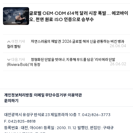
글로벌 OEM·ODM 614억 달러 시장 폭발... 에코바이
오, 천연 원료·ISO 인증으로 승부수
이전 기사
자연스러움의 재발견: 2026 글로벌 헤어 신을 관통하는 버킨 뱅과
26.06.04
컬러 멜팅
다음 기사
정형화된 단발을 벗어나, 지중해 무드를 담은 '리비에라 단발
26.06.02
(Riviera Bob)'의 등장
|
|
개인정보처리방침
이메일 무단수집거부
이용약관
문의하기
대전광역시 유성구 반석로 23 제일프라자 10층
·
T. 042) 826-3773
·
F. 042) 825-8818
등록번호 : 대전, 아0081
·
등록일 : 2010. 11. 12
·
발행인, 편집인 : 구태규
·